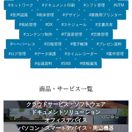
#ネットワーク
#ドキュメント印刷
#シフト管理
#UTM
#音声認識
#有休管理
#デザイン
#業務用プリンター
#有給管理
#DX
#スケジュール
#文書共有
#コンテンツ制作
#IT資産管理
#労務管理
#ペーパーレス
#日報管理
#電子帳簿
#プレゼン資料
#ログ管理
#データ保護
#タイムレコーダー
#案件管理
#会議資料
#SNS
#情報漏洩
クラウドサービス・ソフトウェア
ドキュメントソリューション
オフィスデバイス
パソコン・スマートデバイス・周辺機器