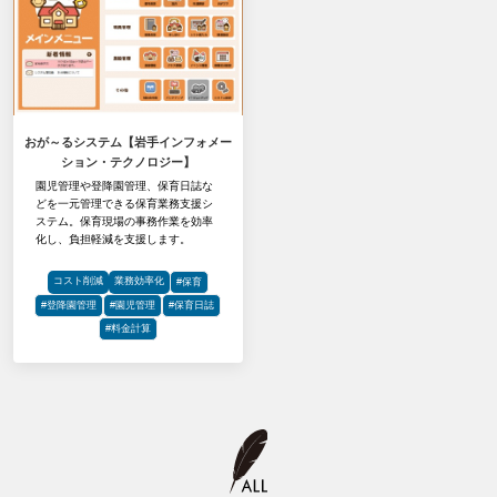
おが～るシステム【岩手インフォメー
ション・テクノロジー】
園児管理や登降園管理、保育日誌な
どを一元管理できる保育業務支援シ
ステム。保育現場の事務作業を効率
化し、負担軽減を支援します。
コスト削減
業務効率化
#保育
#登降園管理
#園児管理
#保育日誌
#料金計算