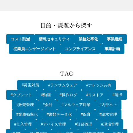
コスト削減
情報セキュリティ
業務効率化
事業継続
従業員エンゲージメント
コンプライアンス
事業計画
#災害対策
#ランサムウェア
#ナレッジ共有
#タブレット
#動画
#操作ログ
#リストア
#清掃
#販売管理
#会計
#マルウェア対策
#内部不正
#業務効率化
#書類データ化
#保育
#請求管理
#仕入管理
#デバイス管理
#証跡管理
#現場管理