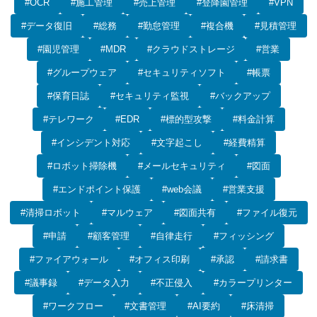
#OCR
#施工管理
#売上管理
#登降園管理
#VPN
#データ復旧
#総務
#勤怠管理
#複合機
#見積管理
#園児管理
#MDR
#クラウドストレージ
#営業
#グループウェア
#セキュリティソフト
#帳票
#保育日誌
#セキュリティ監視
#バックアップ
#テレワーク
#EDR
#標的型攻撃
#料金計算
#インシデント対応
#文字起こし
#経費精算
#ロボット掃除機
#メールセキュリティ
#図面
#エンドポイント保護
#web会議
#営業支援
#清掃ロボット
#マルウェア
#図面共有
#ファイル復元
#申請
#顧客管理
#自律走行
#フィッシング
#ファイアウォール
#オフィス印刷
#承認
#請求書
#議事録
#データ入力
#不正侵入
#カラープリンター
#ワークフロー
#文書管理
#AI要約
#床清掃