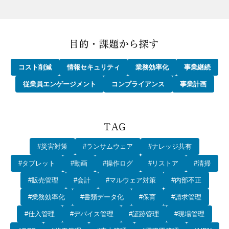
コスト削減
情報セキュリティ
業務効率化
事業継続
従業員エンゲージメント
コンプライアンス
事業計画
#災害対策
#ランサムウェア
#ナレッジ共有
#タブレット
#動画
#操作ログ
#リストア
#清掃
#販売管理
#会計
#マルウェア対策
#内部不正
#業務効率化
#書類データ化
#保育
#請求管理
#仕入管理
#デバイス管理
#証跡管理
#現場管理