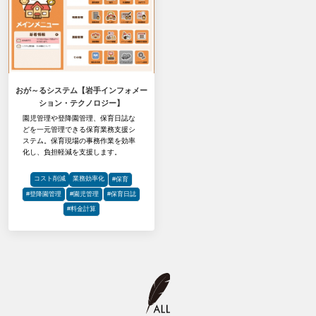
おが～るシステム【岩手インフォメー
ション・テクノロジー】
園児管理や登降園管理、保育日誌な
どを一元管理できる保育業務支援シ
ステム。保育現場の事務作業を効率
化し、負担軽減を支援します。
コスト削減
業務効率化
#保育
#登降園管理
#園児管理
#保育日誌
#料金計算