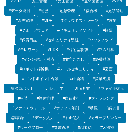
#OCR
#施工管理
#売上管理
#登降園管理
#VPN
#データ復旧
#総務
#勤怠管理
#複合機
#見積管理
#園児管理
#MDR
#クラウドストレージ
#営業
#グループウェア
#セキュリティソフト
#帳票
#保育日誌
#セキュリティ監視
#バックアップ
#テレワーク
#EDR
#標的型攻撃
#料金計算
#インシデント対応
#文字起こし
#経費精算
#ロボット掃除機
#メールセキュリティ
#図面
#エンドポイント保護
#web会議
#営業支援
#清掃ロボット
#マルウェア
#図面共有
#ファイル復元
#申請
#顧客管理
#自律走行
#フィッシング
#ファイアウォール
#オフィス印刷
#承認
#請求書
#議事録
#データ入力
#不正侵入
#カラープリンター
#ワークフロー
#文書管理
#AI要約
#床清掃