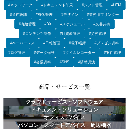
#ネットワーク
#ドキュメント印刷
#シフト管理
#UTM
#音声認識
#有休管理
#デザイン
#業務用プリンター
#有給管理
#DX
#スケジュール
#文書共有
#コンテンツ制作
#IT資産管理
#労務管理
#ペーパーレス
#日報管理
#電子帳簿
#プレゼン資料
#ログ管理
#データ保護
#タイムレコーダー
#案件管理
#会議資料
#SNS
#情報漏洩
クラウドサービス・ソフトウェア
ドキュメントソリューション
オフィスデバイス
パソコン・スマートデバイス・周辺機器