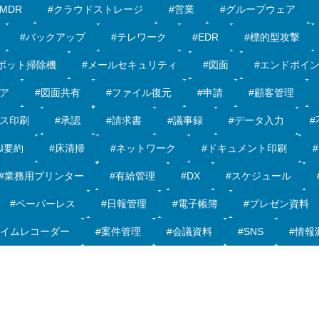
#MDR
#クラウドストレージ
#営業
#グループウェア
#バックアップ
#テレワーク
#EDR
#標的型攻撃
ボット掃除機
#メールセキュリティ
#図面
#エンドポイ
ア
#図面共有
#ファイル復元
#申請
#顧客管理
ィス印刷
#承認
#請求書
#議事録
#データ入力
#
AI要約
#床清掃
#ネットワーク
#ドキュメント印刷
#業務用プリンター
#有給管理
#DX
#スケジュール
#ペーパーレス
#日報管理
#電子帳簿
#プレゼン資料
タイムレコーダー
#案件管理
#会議資料
#SNS
#情報