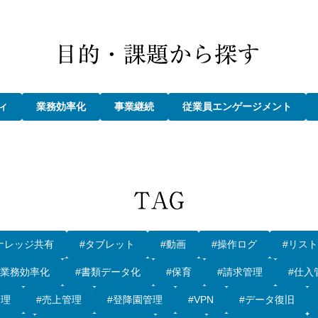
ィ
業務効率化
事業継続
従業員エンゲージメント
ナレッジ共有
#タブレット
#動画
#操作ログ
#リス
#業務効率化
#書類データ化
#保育
#請求管理
#仕入
管理
#売上管理
#登降園管理
#VPN
#データ復旧