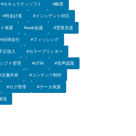
#セキュリティソフト
#帳票
#料金計算
#インシデント対応
ント保護
#web会議
#営業支援
#自律走行
#フィッシング
不正侵入
#カラープリンター
#シフト管理
#UTM
#音声認識
#文書共有
#コンテンツ制作
#ログ管理
#データ保護
漏洩