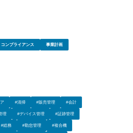
コンプライアンス
事業計画
トア
#清掃
#販売管理
#会計
管理
#デバイス管理
#証跡管理
#総務
#勤怠管理
#複合機