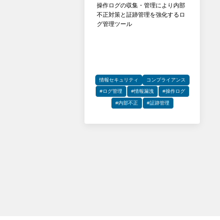
操作ログの収集・管理により内部
不正対策と証跡管理を強化するロ
グ管理ツール
情報セキュリティ
コンプライアンス
#ログ管理
#情報漏洩
#操作ログ
#内部不正
#証跡管理