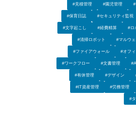
#見積管理
#園児管理
#保育日誌
#セキュリティ監視
#文字起こし
#経費精算
#ロ
#清掃ロボット
#マルウェ
#ファイアウォール
#オフ
#ワークフロー
#文書管理
#
#有休管理
#デザイン
#IT資産管理
#労務管理
#