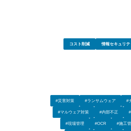
コスト削減
情報セキュリテ
#災害対策
#ランサムウェア
#
#マルウェア対策
#内部不正
#現場管理
#OCR
#施工