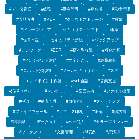
#データ復旧
#総務
#勤怠管理
#複合機
#見積管理
#園児管理
#MDR
#クラウドストレージ
#営業
#グループウェア
#セキュリティソフト
#帳票
#保育日誌
#セキュリティ監視
#バックアップ
#テレワーク
#EDR
#標的型攻撃
#料金計算
#インシデント対応
#文字起こし
#経費精算
#ロボット掃除機
#メールセキュリティ
#図面
#エンドポイント保護
#web会議
#営業支援
#清掃ロボット
#マルウェア
#図面共有
#ファイル復元
#申請
#顧客管理
#自律走行
#フィッシング
#ファイアウォール
#オフィス印刷
#承認
#請求書
#議事録
#データ入力
#不正侵入
#カラープリンター
#ワークフロー
#文書管理
#AI要約
#床清掃