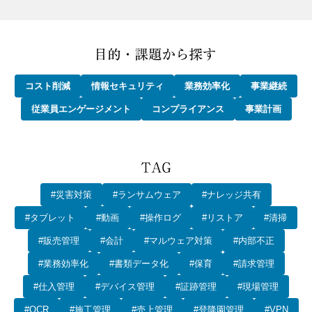
コスト削減
情報セキュリティ
業務効率化
事業継続
従業員エンゲージメント
コンプライアンス
事業計画
#災害対策
#ランサムウェア
#ナレッジ共有
#タブレット
#動画
#操作ログ
#リストア
#清掃
#販売管理
#会計
#マルウェア対策
#内部不正
#業務効率化
#書類データ化
#保育
#請求管理
#仕入管理
#デバイス管理
#証跡管理
#現場管理
#OCR
#施工管理
#売上管理
#登降園管理
#VPN