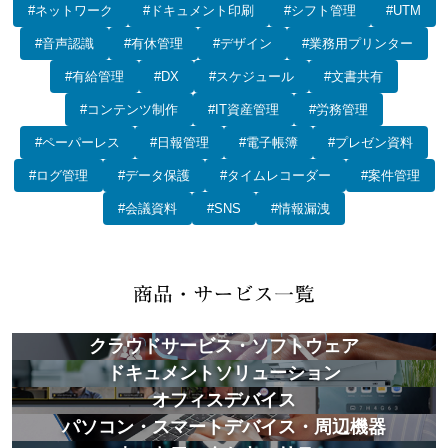
#ネットワーク
#ドキュメント印刷
#シフト管理
#UTM
#音声認識
#有休管理
#デザイン
#業務用プリンター
#有給管理
#DX
#スケジュール
#文書共有
#コンテンツ制作
#IT資産管理
#労務管理
#ペーパーレス
#日報管理
#電子帳簿
#プレゼン資料
#ログ管理
#データ保護
#タイムレコーダー
#案件管理
#会議資料
#SNS
#情報漏洩
クラウドサービス・ソフトウェア
ドキュメントソリューション
オフィスデバイス
パソコン・スマートデバイス・周辺機器