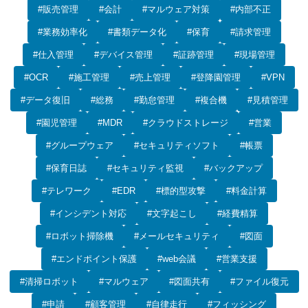
#販売管理
#会計
#マルウェア対策
#内部不正
#業務効率化
#書類データ化
#保育
#請求管理
#仕入管理
#デバイス管理
#証跡管理
#現場管理
#OCR
#施工管理
#売上管理
#登降園管理
#VPN
#データ復旧
#総務
#勤怠管理
#複合機
#見積管理
#園児管理
#MDR
#クラウドストレージ
#営業
#グループウェア
#セキュリティソフト
#帳票
#保育日誌
#セキュリティ監視
#バックアップ
#テレワーク
#EDR
#標的型攻撃
#料金計算
#インシデント対応
#文字起こし
#経費精算
#ロボット掃除機
#メールセキュリティ
#図面
#エンドポイント保護
#web会議
#営業支援
#清掃ロボット
#マルウェア
#図面共有
#ファイル復元
#申請
#顧客管理
#自律走行
#フィッシング