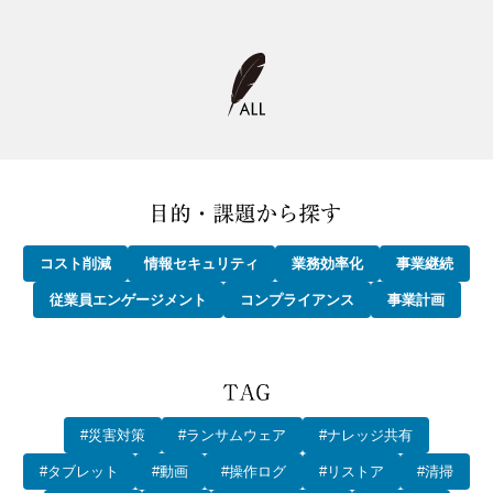
コスト削減
情報セキュリティ
業務効率化
事業継続
従業員エンゲージメント
コンプライアンス
事業計画
#災害対策
#ランサムウェア
#ナレッジ共有
#タブレット
#動画
#操作ログ
#リストア
#清掃