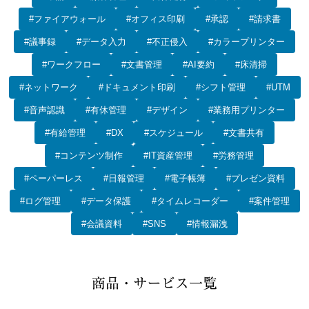
#ファイアウォール
#オフィス印刷
#承認
#請求書
#議事録
#データ入力
#不正侵入
#カラープリンター
#ワークフロー
#文書管理
#AI要約
#床清掃
#ネットワーク
#ドキュメント印刷
#シフト管理
#UTM
#音声認識
#有休管理
#デザイン
#業務用プリンター
#有給管理
#DX
#スケジュール
#文書共有
#コンテンツ制作
#IT資産管理
#労務管理
#ペーパーレス
#日報管理
#電子帳簿
#プレゼン資料
#ログ管理
#データ保護
#タイムレコーダー
#案件管理
#会議資料
#SNS
#情報漏洩