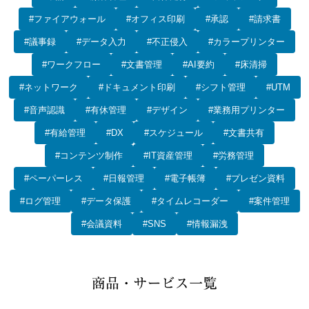
#ファイアウォール
#オフィス印刷
#承認
#請求書
#議事録
#データ入力
#不正侵入
#カラープリンター
#ワークフロー
#文書管理
#AI要約
#床清掃
#ネットワーク
#ドキュメント印刷
#シフト管理
#UTM
#音声認識
#有休管理
#デザイン
#業務用プリンター
#有給管理
#DX
#スケジュール
#文書共有
#コンテンツ制作
#IT資産管理
#労務管理
#ペーパーレス
#日報管理
#電子帳簿
#プレゼン資料
#ログ管理
#データ保護
#タイムレコーダー
#案件管理
#会議資料
#SNS
#情報漏洩