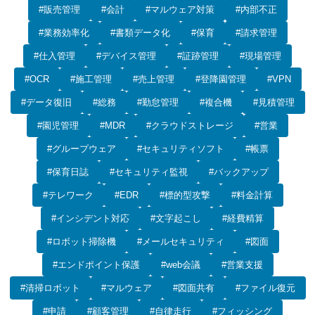
#販売管理
#会計
#マルウェア対策
#内部不正
#業務効率化
#書類データ化
#保育
#請求管理
#仕入管理
#デバイス管理
#証跡管理
#現場管理
#OCR
#施工管理
#売上管理
#登降園管理
#VPN
#データ復旧
#総務
#勤怠管理
#複合機
#見積管理
#園児管理
#MDR
#クラウドストレージ
#営業
#グループウェア
#セキュリティソフト
#帳票
#保育日誌
#セキュリティ監視
#バックアップ
#テレワーク
#EDR
#標的型攻撃
#料金計算
#インシデント対応
#文字起こし
#経費精算
#ロボット掃除機
#メールセキュリティ
#図面
#エンドポイント保護
#web会議
#営業支援
#清掃ロボット
#マルウェア
#図面共有
#ファイル復元
#申請
#顧客管理
#自律走行
#フィッシング