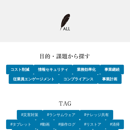
コスト削減
情報セキュリティ
業務効率化
事業継続
従業員エンゲージメント
コンプライアンス
事業計画
#災害対策
#ランサムウェア
#ナレッジ共有
#タブレット
#動画
#操作ログ
#リストア
#清掃