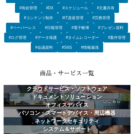
#有給管理
#DX
#スケジュール
#文書共有
#コンテンツ制作
#IT資産管理
#労務管理
#ペーパーレス
#日報管理
#電子帳簿
#プレゼン資料
#ログ管理
#データ保護
#タイムレコーダー
#案件管理
#会議資料
#SNS
#情報漏洩
クラウドサービス・ソフトウェア
ドキュメントソリューション
オフィスデバイス
パソコン・スマートデバイス・周辺機器
ネットワークセキュリティ
システム＆サポート