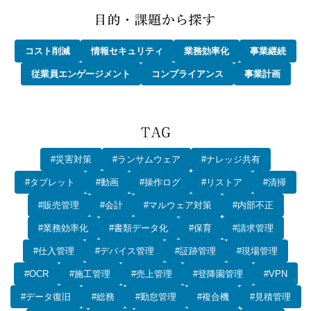
コスト削減
情報セキュリティ
業務効率化
事業継続
従業員エンゲージメント
コンプライアンス
事業計画
#災害対策
#ランサムウェア
#ナレッジ共有
#タブレット
#動画
#操作ログ
#リストア
#清掃
#販売管理
#会計
#マルウェア対策
#内部不正
#業務効率化
#書類データ化
#保育
#請求管理
#仕入管理
#デバイス管理
#証跡管理
#現場管理
#OCR
#施工管理
#売上管理
#登降園管理
#VPN
#データ復旧
#総務
#勤怠管理
#複合機
#見積管理