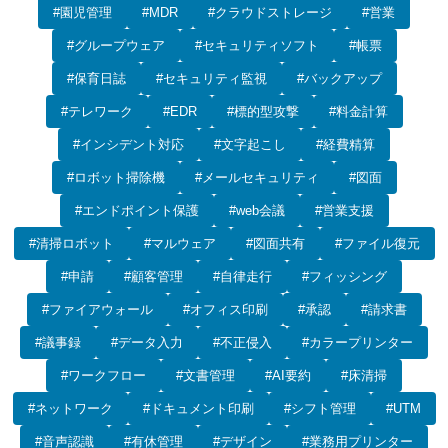
#園児管理
#MDR
#クラウドストレージ
#営業
#グループウェア
#セキュリティソフト
#帳票
#保育日誌
#セキュリティ監視
#バックアップ
#テレワーク
#EDR
#標的型攻撃
#料金計算
#インシデント対応
#文字起こし
#経費精算
#ロボット掃除機
#メールセキュリティ
#図面
#エンドポイント保護
#web会議
#営業支援
#清掃ロボット
#マルウェア
#図面共有
#ファイル復元
#申請
#顧客管理
#自律走行
#フィッシング
#ファイアウォール
#オフィス印刷
#承認
#請求書
#議事録
#データ入力
#不正侵入
#カラープリンター
#ワークフロー
#文書管理
#AI要約
#床清掃
#ネットワーク
#ドキュメント印刷
#シフト管理
#UTM
#音声認識
#有休管理
#デザイン
#業務用プリンター