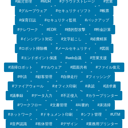
#園児管理
#MDR
#クラウドストレージ
#営業
#グループウェア
#セキュリティソフト
#帳票
#保育日誌
#セキュリティ監視
#バックアップ
#テレワーク
#EDR
#標的型攻撃
#料金計算
#インシデント対応
#文字起こし
#経費精算
#ロボット掃除機
#メールセキュリティ
#図面
#エンドポイント保護
#web会議
#営業支援
#清掃ロボット
#マルウェア
#図面共有
#ファイル復元
#申請
#顧客管理
#自律走行
#フィッシング
#ファイアウォール
#オフィス印刷
#承認
#請求書
#議事録
#データ入力
#不正侵入
#カラープリンター
#ワークフロー
#文書管理
#AI要約
#床清掃
#ネットワーク
#ドキュメント印刷
#シフト管理
#UTM
#音声認識
#有休管理
#デザイン
#業務用プリンター