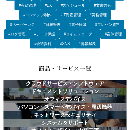
#有給管理
#DX
#スケジュール
#文書共有
#コンテンツ制作
#IT資産管理
#労務管理
#ペーパーレス
#日報管理
#電子帳簿
#プレゼン資料
#ログ管理
#データ保護
#タイムレコーダー
#案件管理
#会議資料
#SNS
#情報漏洩
クラウドサービス・ソフトウェア
ドキュメントソリューション
オフィスデバイス
パソコン・スマートデバイス・周辺機器
ネットワークセキュリティ
システム＆サポート