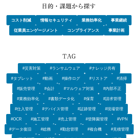
コスト削減
情報セキュリティ
業務効率化
事業継続
従業員エンゲージメント
コンプライアンス
事業計画
#災害対策
#ランサムウェア
#ナレッジ共有
#タブレット
#動画
#操作ログ
#リストア
#清掃
#販売管理
#会計
#マルウェア対策
#内部不正
#業務効率化
#書類データ化
#保育
#請求管理
#仕入管理
#デバイス管理
#証跡管理
#現場管理
#OCR
#施工管理
#売上管理
#登降園管理
#VPN
#データ復旧
#総務
#勤怠管理
#複合機
#見積管理