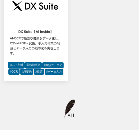
DX Suite【AI inside】
AI-OCRで帳票や書類をデータ化し、
CSVやPDFへ変換。手入力作業の削
減とデータ入力の効率化を実現しま
す。
コスト削減
業務効率化
#書類データ化
#OCR
#AI要約
#帳票
#データ入力