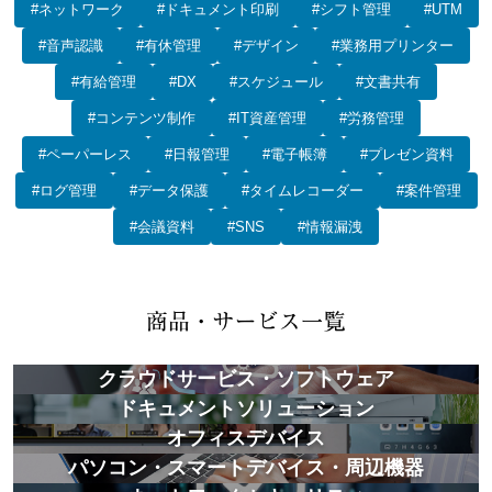
#ネットワーク
#ドキュメント印刷
#シフト管理
#UTM
#音声認識
#有休管理
#デザイン
#業務用プリンター
#有給管理
#DX
#スケジュール
#文書共有
#コンテンツ制作
#IT資産管理
#労務管理
#ペーパーレス
#日報管理
#電子帳簿
#プレゼン資料
#ログ管理
#データ保護
#タイムレコーダー
#案件管理
#会議資料
#SNS
#情報漏洩
クラウドサービス・ソフトウェア
ドキュメントソリューション
オフィスデバイス
パソコン・スマートデバイス・周辺機器