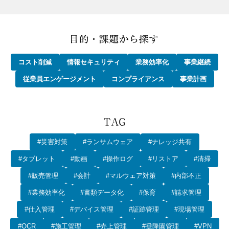
コスト削減
情報セキュリティ
業務効率化
事業継続
従業員エンゲージメント
コンプライアンス
事業計画
#災害対策
#ランサムウェア
#ナレッジ共有
#タブレット
#動画
#操作ログ
#リストア
#清掃
#販売管理
#会計
#マルウェア対策
#内部不正
#業務効率化
#書類データ化
#保育
#請求管理
#仕入管理
#デバイス管理
#証跡管理
#現場管理
#OCR
#施工管理
#売上管理
#登降園管理
#VPN