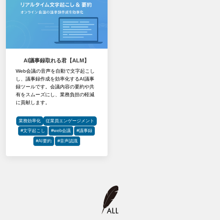
AI議事録取れる君【ALM】
Web会議の音声を自動で文字起こし
し、議事録作成を効率化するAI議事
録ツールです。会議内容の要約や共
有をスムーズにし、業務負担の軽減
に貢献します。
業務効率化
従業員エンゲージメント
#文字起こし
#web会議
#議事録
#AI要約
#音声認識