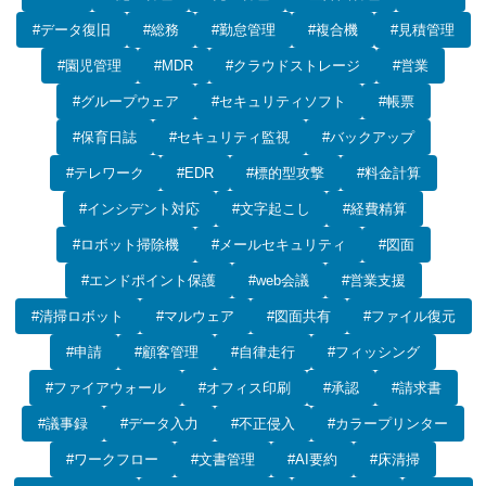
#データ復旧
#総務
#勤怠管理
#複合機
#見積管理
#園児管理
#MDR
#クラウドストレージ
#営業
#グループウェア
#セキュリティソフト
#帳票
#保育日誌
#セキュリティ監視
#バックアップ
#テレワーク
#EDR
#標的型攻撃
#料金計算
#インシデント対応
#文字起こし
#経費精算
#ロボット掃除機
#メールセキュリティ
#図面
#エンドポイント保護
#web会議
#営業支援
#清掃ロボット
#マルウェア
#図面共有
#ファイル復元
#申請
#顧客管理
#自律走行
#フィッシング
#ファイアウォール
#オフィス印刷
#承認
#請求書
#議事録
#データ入力
#不正侵入
#カラープリンター
#ワークフロー
#文書管理
#AI要約
#床清掃