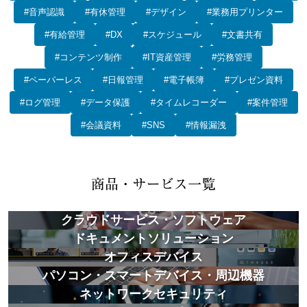
#音声認識
#有休管理
#デザイン
#業務用プリンター
#有給管理
#DX
#スケジュール
#文書共有
#コンテンツ制作
#IT資産管理
#労務管理
#ペーパーレス
#日報管理
#電子帳簿
#プレゼン資料
#ログ管理
#データ保護
#タイムレコーダー
#案件管理
#会議資料
#SNS
#情報漏洩
クラウドサービス・ソフトウェア
ドキュメントソリューション
オフィスデバイス
パソコン・スマートデバイス・周辺機器
ネットワークセキュリティ