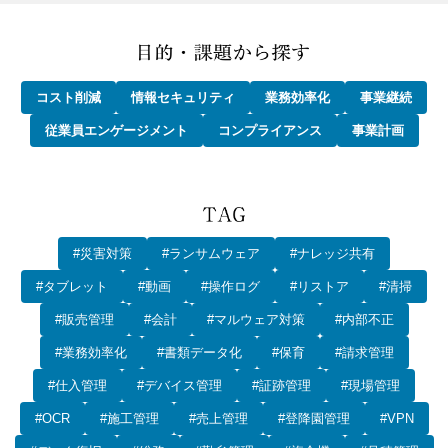
コスト削減
情報セキュリティ
業務効率化
事業継続
従業員エンゲージメント
コンプライアンス
事業計画
#災害対策
#ランサムウェア
#ナレッジ共有
#タブレット
#動画
#操作ログ
#リストア
#清掃
#販売管理
#会計
#マルウェア対策
#内部不正
#業務効率化
#書類データ化
#保育
#請求管理
#仕入管理
#デバイス管理
#証跡管理
#現場管理
#OCR
#施工管理
#売上管理
#登降園管理
#VPN