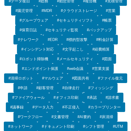
#データ復旧
#総務
#勤怠管理
#複合機
#見積管理
#園児管理
#MDR
#クラウドストレージ
#営業
#グループウェア
#セキュリティソフト
#帳票
#保育日誌
#セキュリティ監視
#バックアップ
#テレワーク
#EDR
#標的型攻撃
#料金計算
#インシデント対応
#文字起こし
#経費精算
#ロボット掃除機
#メールセキュリティ
#図面
#エンドポイント保護
#web会議
#営業支援
#清掃ロボット
#マルウェア
#図面共有
#ファイル復元
#申請
#顧客管理
#自律走行
#フィッシング
#ファイアウォール
#オフィス印刷
#承認
#請求書
#議事録
#データ入力
#不正侵入
#カラープリンター
#ワークフロー
#文書管理
#AI要約
#床清掃
#ネットワーク
#ドキュメント印刷
#シフト管理
#UTM