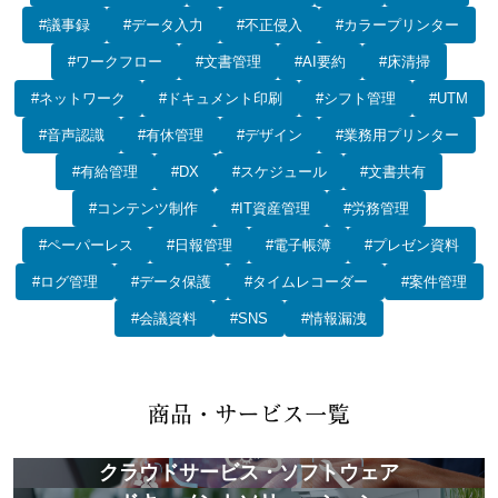
#議事録
#データ入力
#不正侵入
#カラープリンター
#ワークフロー
#文書管理
#AI要約
#床清掃
#ネットワーク
#ドキュメント印刷
#シフト管理
#UTM
#音声認識
#有休管理
#デザイン
#業務用プリンター
#有給管理
#DX
#スケジュール
#文書共有
#コンテンツ制作
#IT資産管理
#労務管理
#ペーパーレス
#日報管理
#電子帳簿
#プレゼン資料
#ログ管理
#データ保護
#タイムレコーダー
#案件管理
#会議資料
#SNS
#情報漏洩
クラウドサービス・ソフトウェア