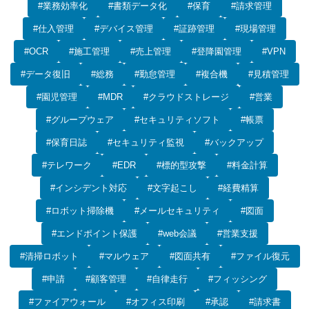
#業務効率化
#書類データ化
#保育
#請求管理
#仕入管理
#デバイス管理
#証跡管理
#現場管理
#OCR
#施工管理
#売上管理
#登降園管理
#VPN
#データ復旧
#総務
#勤怠管理
#複合機
#見積管理
#園児管理
#MDR
#クラウドストレージ
#営業
#グループウェア
#セキュリティソフト
#帳票
#保育日誌
#セキュリティ監視
#バックアップ
#テレワーク
#EDR
#標的型攻撃
#料金計算
#インシデント対応
#文字起こし
#経費精算
#ロボット掃除機
#メールセキュリティ
#図面
#エンドポイント保護
#web会議
#営業支援
#清掃ロボット
#マルウェア
#図面共有
#ファイル復元
#申請
#顧客管理
#自律走行
#フィッシング
#ファイアウォール
#オフィス印刷
#承認
#請求書