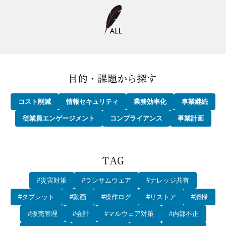
コスト削減
情報セキュリティ
業務効率化
事業継続
従業員エンゲージメント
コンプライアンス
事業計画
#災害対策
#ランサムウェア
#ナレッジ共有
#タブレット
#動画
#操作ログ
#リストア
#清掃
#販売管理
#会計
#マルウェア対策
#内部不正