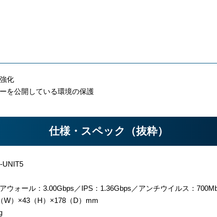
強化
バーを公開している環境の保護
仕様・スペック（抜粋）
-UNIT5
ウォール：3.00Gbps／IPS：1.36Gbps／アンチウイルス：700Mb
（W）×43（H）×178（D）mm
g