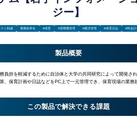
ジー】
コスト削減
業務効率化
#保育
#登降園管理
#園児管理
#保育日誌
#料金計
製品概要
務負担を軽減するために自治体と大学の共同研究によって開発さ
算、保育計画や日誌などをPC上で一元管理でき、保育現場の業務
この製品で解決できる課題