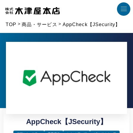
TOP
商品・サービス
AppCheck【JSecurity】
AppCheck【JSecurity】