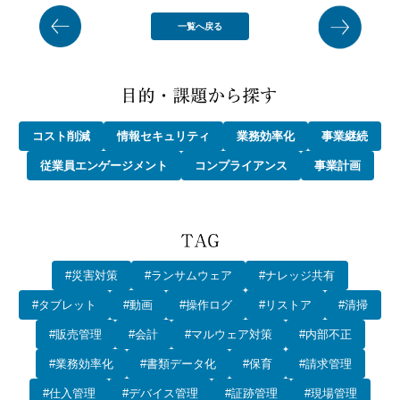
一覧へ戻る
コスト削減
情報セキュリティ
業務効率化
事業継続
従業員エンゲージメント
コンプライアンス
事業計画
#災害対策
#ランサムウェア
#ナレッジ共有
#タブレット
#動画
#操作ログ
#リストア
#清掃
#販売管理
#会計
#マルウェア対策
#内部不正
#業務効率化
#書類データ化
#保育
#請求管理
#仕入管理
#デバイス管理
#証跡管理
#現場管理