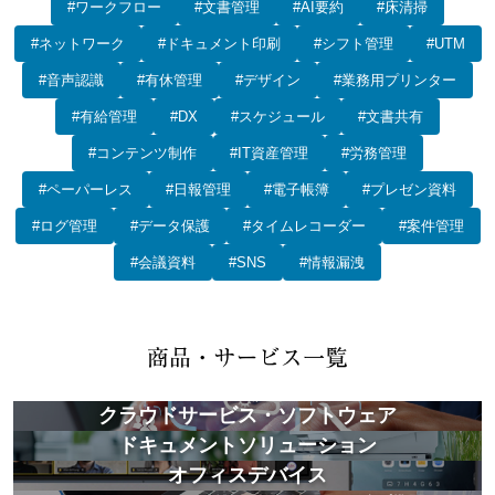
#ワークフロー
#文書管理
#AI要約
#床清掃
#ネットワーク
#ドキュメント印刷
#シフト管理
#UTM
#音声認識
#有休管理
#デザイン
#業務用プリンター
#有給管理
#DX
#スケジュール
#文書共有
#コンテンツ制作
#IT資産管理
#労務管理
#ペーパーレス
#日報管理
#電子帳簿
#プレゼン資料
#ログ管理
#データ保護
#タイムレコーダー
#案件管理
#会議資料
#SNS
#情報漏洩
クラウドサービス・ソフトウェア
ドキュメントソリューション
オフィスデバイス