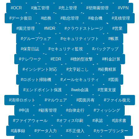
#OCR
#施工管理
#売上管理
#登降園管理
#VPN
#データ復旧
#総務
#勤怠管理
#複合機
#見積管理
#園児管理
#MDR
#クラウドストレージ
#営業
#グループウェア
#セキュリティソフト
#帳票
#保育日誌
#セキュリティ監視
#バックアップ
#テレワーク
#EDR
#標的型攻撃
#料金計算
#インシデント対応
#文字起こし
#経費精算
#ロボット掃除機
#メールセキュリティ
#図面
#エンドポイント保護
#web会議
#営業支援
#清掃ロボット
#マルウェア
#図面共有
#ファイル復元
#申請
#顧客管理
#自律走行
#フィッシング
#ファイアウォール
#オフィス印刷
#承認
#請求書
#議事録
#データ入力
#不正侵入
#カラープリンター