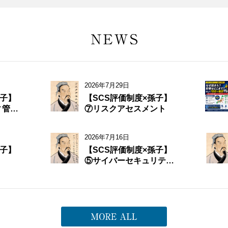
2026年7月29日
孫子】
【SCS評価制度×孫子】
ィ管
⑦リスクアセスメント
ス制御
2026年7月16日
孫子】
【SCS評価制度×孫子】
⑤サイバーセキュリティ
サプライチェーンリスク
マネジメント